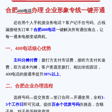
合肥
办理 企业形象专线一键开通
400电话
还在用个人手机接业务电话？客户记不住号码、占线
漏接错失订单？
合肥400电话
一键解决所有通信痛点，让
每一通来电都变成商机。
一、400电话核心优势
主叫分摊付费
：拨打方支付市话费，接听方支付长途
费，双方成本均摊，客户更愿意拨打。相比传统固话，
400电话的接通率提升
30%以上
。
二、合肥企业办理流程
选择号码→提交资质→签订合同→开通使用，全程
1-
3个工作日
即可完成。提供
百余个优质号码
供挑选，含顺
子号、对子号等靓号资源。